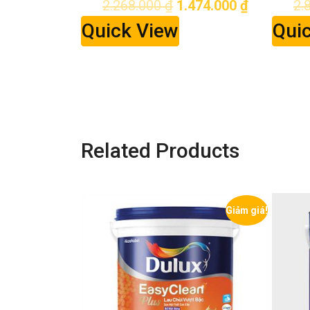
474.000
₫
2.881.000
₫
1.872.000
₫
Quick View
2.
Qui
Related Products
Giảm giá!
Giảm giá!