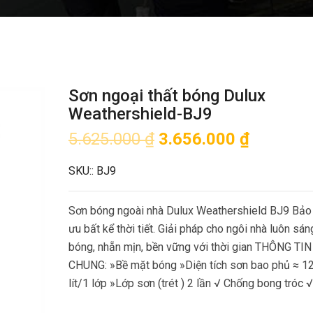
Sơn ngoại thất bóng Dulux
Weathershield-BJ9
5.625.000
₫
3.656.000
₫
SKU::
BJ9
Sơn bóng ngoài nhà Dulux Weathershield BJ9 Bảo 
ưu bất kể thời tiết. Giải pháp cho ngôi nhà luôn sán
bóng, nhẵn mịn, bền vững với thời gian THÔNG TIN
CHUNG: »Bề mặt bóng »Diện tích sơn bao phủ ≈ 1
lít/1 lớp »Lớp sơn (trét ) 2 lần √ Chống bong tróc 