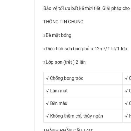
Bảo vệ tối ưu bất kể thời tiết. Giải pháp ch
THÔNG TIN CHUNG:
»Bề mặt bóng
»Diện tích sơn bao phủ ≈ 12m²/1 lít/1 lớp
»Lớp sơn (trét ) 2 lần
√ Chống bong tróc
√ 
√ Làm mát
√ 
√ Bền màu
√ 
√ Không thêm chì, thủy ngân
√ H
THÀNH PHẦN CẤU TẠO: