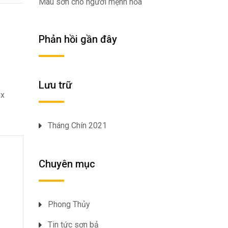
Màu sơn cho người mệnh hỏa
Phản hồi gần đây
Lưu trữ
ux
Tháng Chín 2021
Chuyên mục
Phong Thủy
Tin tức sơn bả