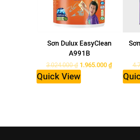
asyClean
Sơn Dulux nội thất 5 in 1
Sơn 
B
66AB
Weat
965.000
₫
4.714.000
₫
3.064.000
₫
Quick View
2.
Qui