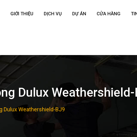
GIỚI THIỆU
DỊCH VỤ
DỰ ÁN
CỬA HÀNG
TI
óng Dulux Weathershield
ng Dulux Weathershield-BJ9