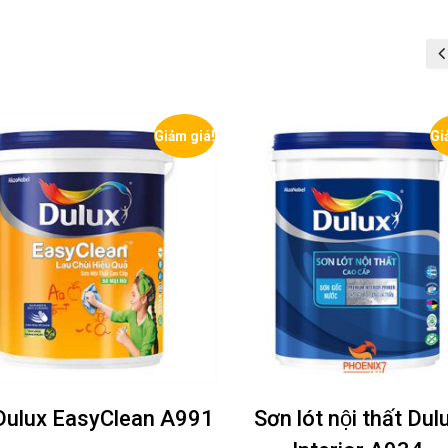
Giảm giá!
Gi
n lót nội thất Dulux
Sơn Lót nội thất siêu