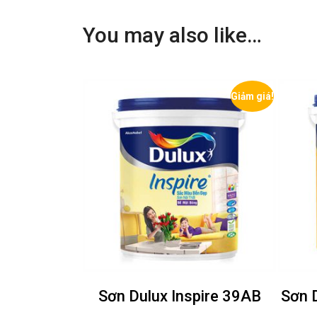
You may also like…
Giảm giá!
Giảm giá!
pire 39AB
Sơn Dulux EasyClean A991
Sơ