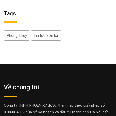
Tags
Phong Thủy
Tin tức sơn bả
Về chúng tôi
Công ty TNHH PHOENIX7 được thành lập theo giấy phép số
0106864507 của sở kế hoạch và đầu tư thành phố Hà Nội cấp