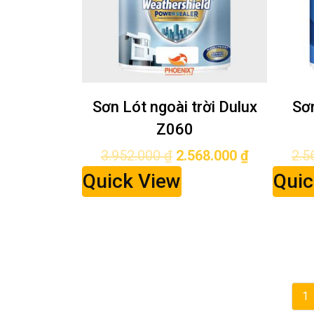
Sơn Lót ngoài trời Dulux
Sơn
Z060
3.952.000
₫
2.568.000
₫
2.5
Quick View
Quic
1