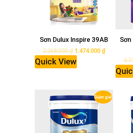
Sơn Dulux Inspire 39AB
Sơn 
2.268.000
₫
1.474.000
₫
Quick View
4.7
Quic
Giảm giá!