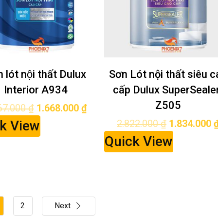
 lót nội thất Dulux
Sơn Lót nội thất siêu c
Interior A934
cấp Dulux SuperSeale
Z505
67.000
₫
1.668.000
₫
k View
2.822.000
₫
1.834.000
Quick View
2
Next