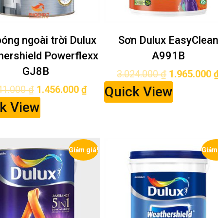
óng ngoài trời Dulux
Sơn Dulux EasyClea
ershield Powerflexx
A991B
GJ8B
3.024.000
₫
1.965.000
41.000
₫
1.456.000
₫
Quick View
k View
Giảm giá!
Giảm 