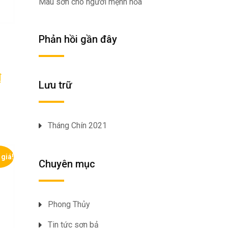
Màu sơn cho người mệnh hỏa
Phản hồi gần đây
n
₫
Lưu trữ
Tháng Chín 2021
giá!
Chuyên mục
Phong Thủy
Tin tức sơn bả