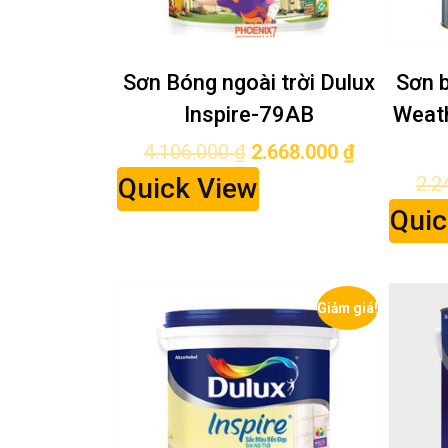
Sơn Bóng ngoài trời Dulux
Sơn b
Inspire-79AB
Weath
4.106.000
₫
2.668.000
₫
Quick View
2.2
Quic
Giảm giá!