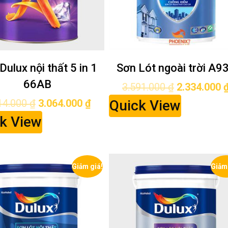
Dulux nội thất 5 in 1
Sơn Lót ngoài trời A9
66AB
3.591.000
₫
2.334.000
14.000
₫
3.064.000
₫
Quick View
k View
Giảm giá!
Giảm 