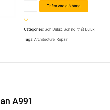
Sơn
Thêm vào giỏ hàng
Dulux
EasyClean
A991
số
Categories:
Sơn Dulux
,
Sơn nội thất Dulux
lượng
Tags:
Architecture
,
Repair
ean A991