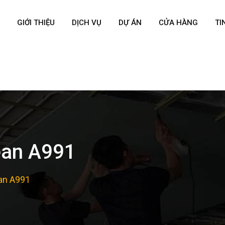
GIỚI THIỆU
DỊCH VỤ
DỰ ÁN
CỬA HÀNG
TI
ean A991
an A991