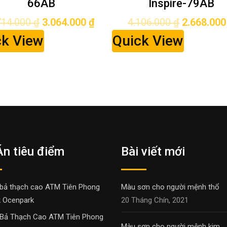
66AB
Inspire-79AB
714.000
₫
3.064.000
₫
4.106.000
₫
2.668.00
ck View
Quick View
Án tiêu điểm
Bài viết mới
bả thạch cao ATM Tiên Phong
Màu sơn cho người mệnh thổ
 Ocenpark
20 Tháng Chín, 2021
Bả Thạch Cao ATM Tiên Phong
Màu sơn cho người mệnh kim