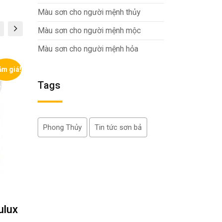
Màu sơn cho người mệnh thủy
Màu sơn cho người mệnh mộc
Màu sơn cho người mệnh hỏa
ảm giá!
Giảm giá!
Tags
Phong Thủy
Tin tức sơn bả
ulux
Sơn Dulux Inspire 39AB
Sơn mờ ngoa