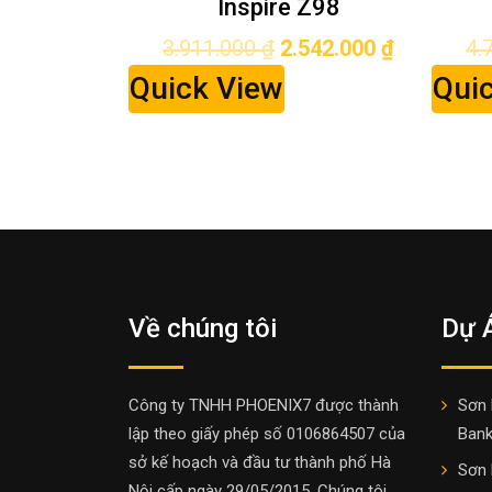
Inspire Z98
474.000
₫
3.911.000
₫
2.542.000
₫
4.
Quick View
Qui
Về chúng tôi
Dự 
Công ty TNHH PHOENIX7 được thành
Sơn 
lập theo giấy phép số 0106864507 của
Bank
sở kế hoạch và đầu tư thành phố Hà
Sơn 
Nội cấp ngày 29/05/2015. Chúng tôi